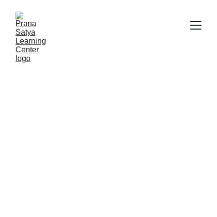
5 GERAKAN 
YOGA UNTUK 
MENGURANGI 
HYPOTONIA 