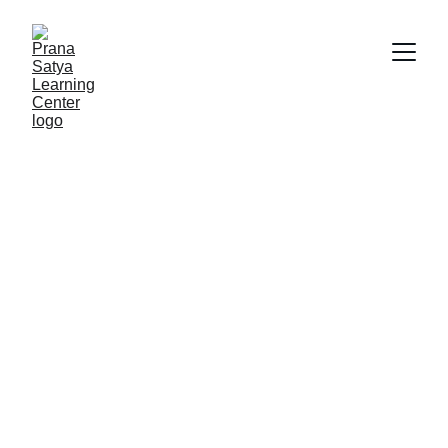
Asesmen Umum untuk 
Mengikuti Program Terapi
Asesmen umum adalah pemeriksaan 
awal yang wajib dilakukan oleh Tim 
Terapis PSLC kepada setiap anak yang 