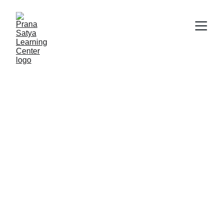
SEBERAPA PENTINGKAH CROSS 
MIDLINE MOVEMENT BAGI 
KEMAMPUAN BELAJAR ANAK?