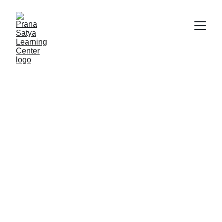
Therapeutic Listening
 (TL)
Sebuah program yang menggunakan 
musik yang dibuat khusus untuk terapi 
bagi yang memiliki kesulitan memproses 
sensori, kemampuan mendengarkan, 
sulit fokus dan konsentrasi dan 