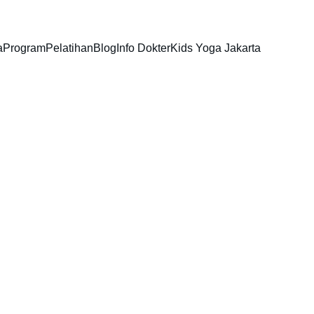
a
Program
Pelatihan
Blog
Info Dokter
Kids Yoga Jakarta