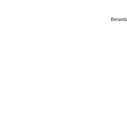
Berand
okus Anak Di Sekolah 
embutuhkan program 